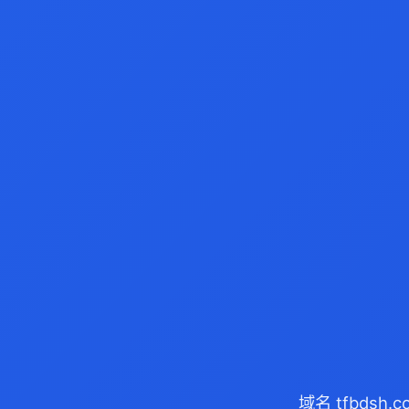
域名 tfbdsh