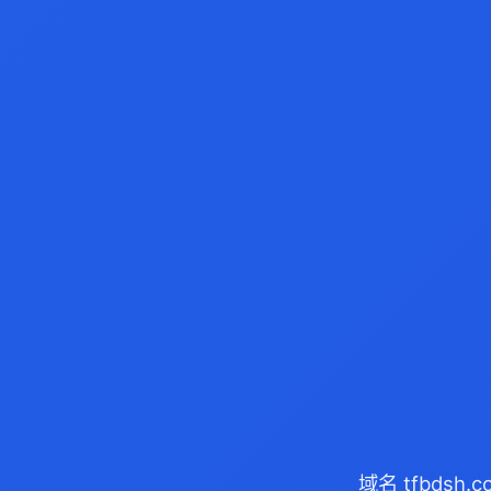
域名 tfbdsh